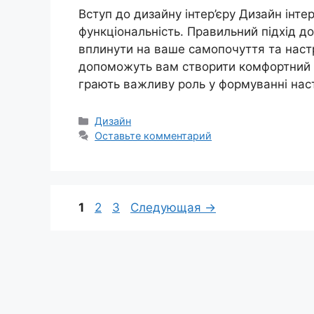
Вступ до дизайну інтер’єру Дизайн інтер
функціональність. Правильний підхід д
вплинути на ваше самопочуття та настрі
допоможуть вам створити комфортний ін
грають важливу роль у формуванні нас
Рубрики
Дизайн
Оставьте комментарий
Страница
Страница
Страница
1
2
3
Следующая
→