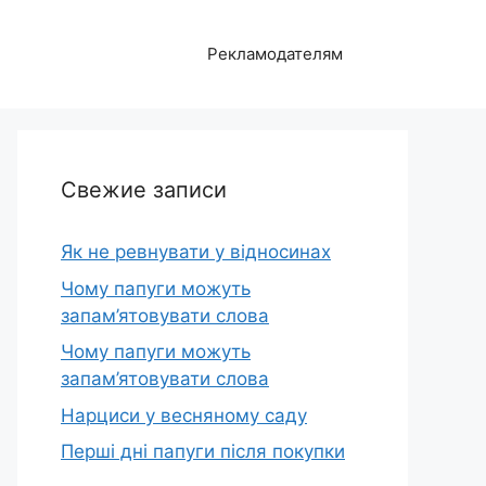
Рекламодателям
Свежие записи
Як не ревнувати у відносинах
Чому папуги можуть
запам’ятовувати слова
Чому папуги можуть
запам’ятовувати слова
Нарциси у весняному саду
Перші дні папуги після покупки