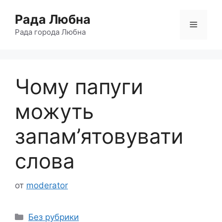
Перейти
Рада Любна
к
Меню
содержимому
Рада города Любна
Чому папуги
можуть
запам’ятовувати
слова
от
moderator
Рубрики
Без рубрики