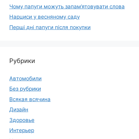
Чому папуги можуть запам’ятовувати слова
Нарциси у весняному саду
Перші дні папуги після покупки
Рубрики
Автомобили
Без рубрики
Всякая всячина
Дизайн
Здоровье
Интерьер