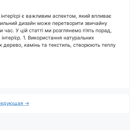
інтер’єрі є важливим аспектом, який впливає
вильний дизайн може перетворити звичайну
 час. У цій статті ми розглянемо п’ять порад,
інтер’єр. 1. Використання натуральних
як дерево, камінь та текстиль, створюють теплу
ица
ледующая
→