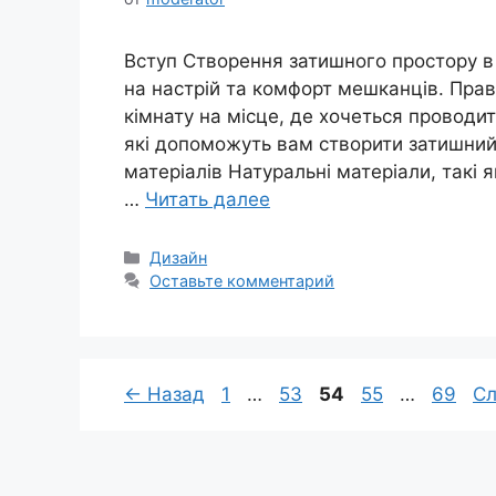
Вступ Створення затишного простору в 
на настрій та комфорт мешканців. Пра
кімнату на місце, де хочеться проводити
які допоможуть вам створити затишний 
матеріалів Натуральні матеріали, такі 
…
Читать далее
Рубрики
Дизайн
Оставьте комментарий
Страница
Страница
Страница
Страница
Стран
←
Назад
1
…
53
54
55
…
69
С