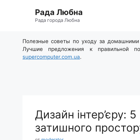
Перейти
Рада Любна
к
содержимому
Рада города Любна
Полезные советы по уходу за домашним
Лучшие предложения к правильной по
supercomputer.com.ua
.
Дизайн інтер’єру: 
затишного простор
от
moderator