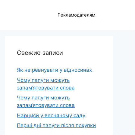
Рекламодателям
Свежие записи
Як не ревнувати у відносинах
Чому папуги можуть
запам’ятовувати слова
Чому папуги можуть
запам’ятовувати слова
Нарциси у весняному саду
Перші дні папуги після покупки