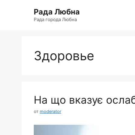
Перейти
Рада Любна
к
содержимому
Рада города Любна
Здоровье
На що вказує осла
от
moderator