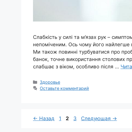
Слабкість у силі та м’язах рук – симпт
непоміченим. Ось чому його найлегше 
Ми також повинні турбуватися про про
банок, точне використання столових при
слабшає з віком, особливо після …
Чита
Рубрики
Здоровье
Оставьте комментарий
Страница
Страница
Страница
←
Назад
1
2
3
Следующая
→