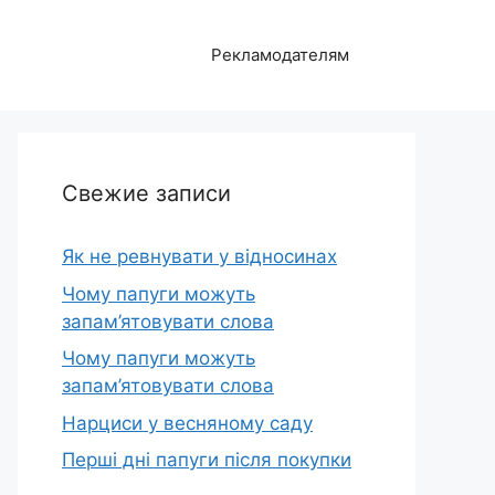
Рекламодателям
Свежие записи
Як не ревнувати у відносинах
Чому папуги можуть
запам’ятовувати слова
Чому папуги можуть
запам’ятовувати слова
Нарциси у весняному саду
Перші дні папуги після покупки